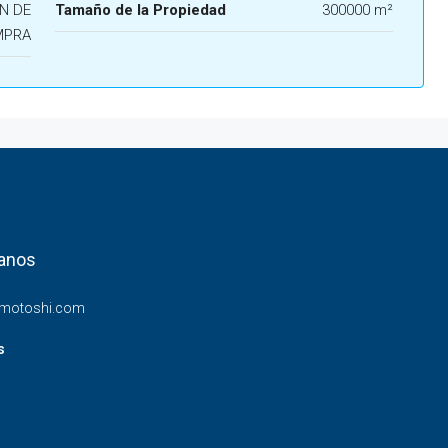
N DE
Tamaño de la Propiedad
300000 m²
MPRA
anos
nmotoshi.com
s