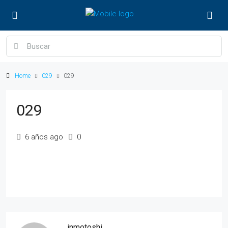
Home
029
029
029
6 años ago
0
inmotoshi