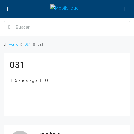
Home
031
031
031
6 años ago
0
inmotoshi